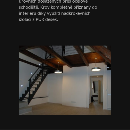
úrovních dosažených přes ocelové
schodiště. Krov kompletně přiznaný do
interiéru díky využití nadkrokevních
izolací z PUR desek.